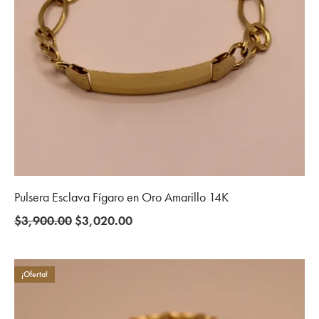
Pulsera Esclava Fígaro en Oro Amarillo 14K
Original
Current
$
3,900.00
$
3,020.00
price
price
was:
is:
$3,900.00.
$3,020.00.
¡Oferta!