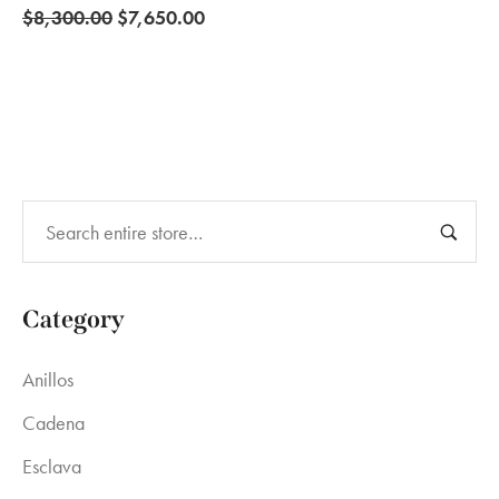
Original
Current
$
8,300.00
$
7,650.00
price
price
was:
is:
$8,300.00.
$7,650.00.
Category
Anillos
Cadena
Esclava