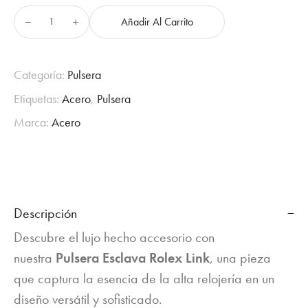
price
price
Añadir Al Carrito
Pulsera
was:
is:
esclava
rolex
$2,850.00.
$2,570.00.
link
Categoría:
Pulsera
-
Etiquetas:
Acero
,
Pulsera
P
cantidad
Marca:
Acero
Descripción
Descubre el lujo hecho accesorio con
nuestra
Pulsera Esclava Rolex Link
, una pieza
que captura la esencia de la alta relojería en un
diseño versátil y sofisticado.