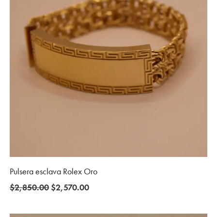
Pulsera esclava Rolex Oro
Original
Current
$
2,850.00
$
2,570.00
price
price
was:
is: