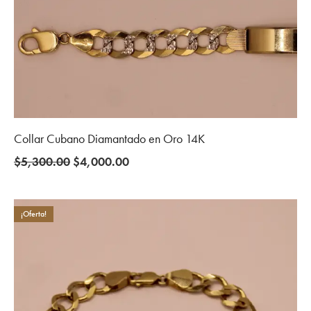
Collar Cubano Diamantado en Oro 14K
Original
Current
$
5,300.00
$
4,000.00
price
price
was:
is:
$5,300.00.
$4,000.00.
¡Oferta!