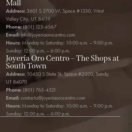
Mall
Address:
3601 S 2700 W, Space #1330, West
Valley City, UT 84119
Phone:
(801) 123-4567
Email:
info@joyeriaorocentro.com
Hours:
Monday to Saturday: 10:00 a.m. – 9:00 p.m.
Sunday: 12:00 p.m. – 6:00 p.m.
Joyería Oro Centro – The Shops at
South Town
Address:
10450 S State St, Space #2020, Sandy,
UT 84070
Phone:
(801) 765-4321
Email:
contacto@joyeriaorocentro.com
Hours:
Monday to Saturday: 10:00 a.m. – 9:00 p.m.
Sunday: 12:00 p.m. – 6:00 p.m.