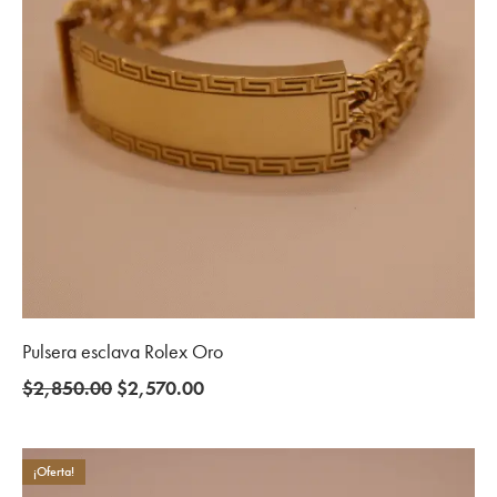
Pulsera esclava Rolex Oro
Original
Current
$
2,850.00
$
2,570.00
price
price
was:
is:
$2,850.00.
$2,570.00.
¡Oferta!