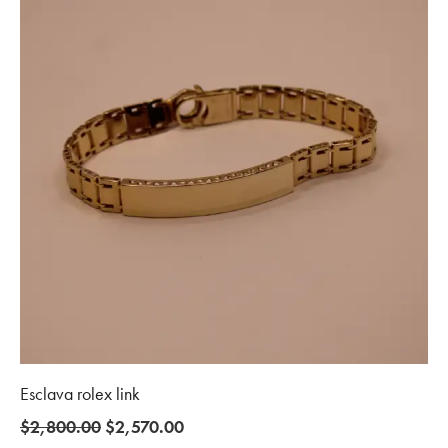
Esclava rolex link
Original
Current
$
2,800.00
$
2,570.00