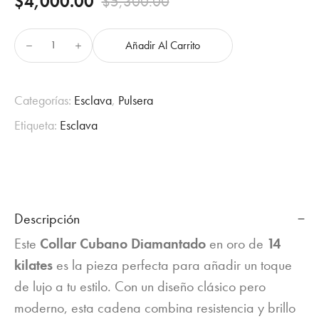
$
4,000.00
$
5,300.00
Original
Current
price
price
Añadir Al Carrito
Collar
was:
is:
Cubano
Diamantado
$5,300.00.
$4,000.00.
en
Categorías:
Esclava
,
Pulsera
Oro
Etiqueta:
Esclava
14K
cantidad
Descripción
Este
Collar Cubano Diamantado
en oro de
14
kilates
es la pieza perfecta para añadir un toque
de lujo a tu estilo. Con un diseño clásico pero
moderno, esta cadena combina resistencia y brillo