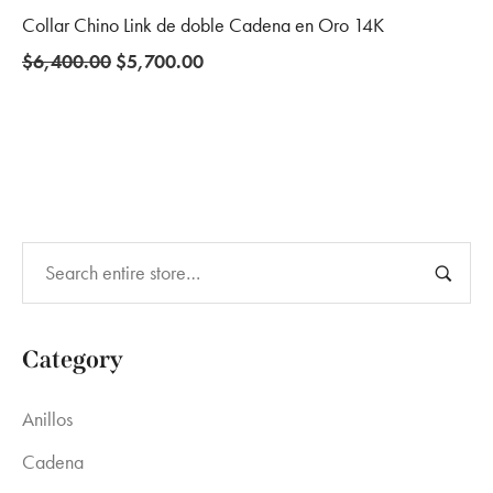
Collar Chino Link de doble Cadena en Oro 14K
Original
Current
$
6,400.00
$
5,700.00
price
price
was:
is:
$6,400.00.
$5,700.00.
Category
Anillos
Cadena