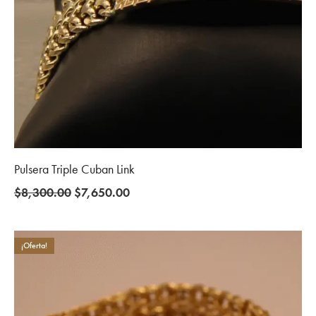
Pulsera Triple Cuban Link
Original
Current
$
8,300.00
$
7,650.00
price
price
was:
is:
$8,300.00.
$7,650.00.
¡Oferta!