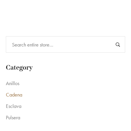
was:
is:
$9,000.00.
$8,500.00.
Category
Anillos
Cadena
Esclava
Pulsera