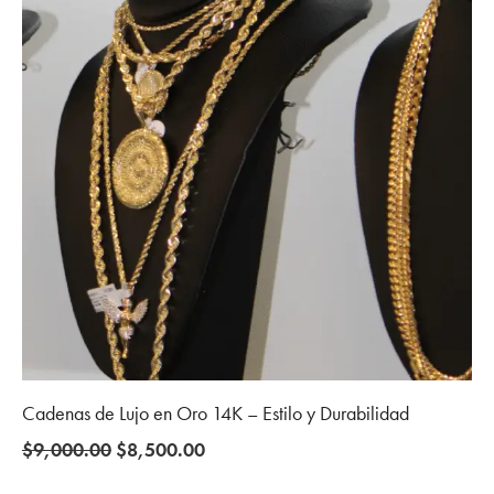
Cadenas de Lujo en Oro 14K – Estilo y Durabilidad
Original
Current
$
9,000.00
$
8,500.00
price
price