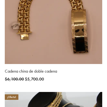
Cadena china de doble cadena
Original
Current
$
6,100.00
$
5,700.00
price
price
was:
is:
$6,100.00.
$5,700.00.
¡Oferta!