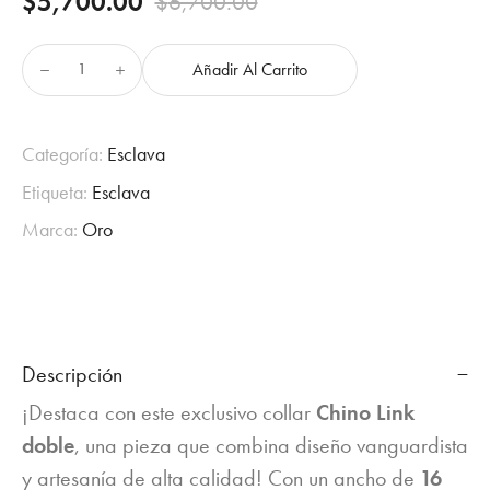
$
5,700.00
$
6,700.00
Original
Current
price
price
Añadir Al Carrito
Collar
was:
is:
Chino
Link
$6,700.00.
$5,700.00.
Doble
Categoría:
Esclava
en
Etiqueta:
Esclava
Oro
–
Marca:
Oro
Estilo
y
Originalidad
cantidad
Descripción
¡Destaca con este exclusivo collar
Chino Link
doble
, una pieza que combina diseño vanguardista
y artesanía de alta calidad! Con un ancho de
16