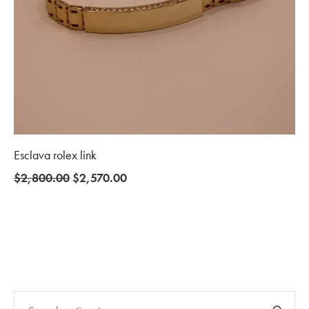
Esclava rolex link
Original
Current
$
2,800.00
$
2,570.00
price
price
was:
is:
$2,800.00.
$2,570.00.