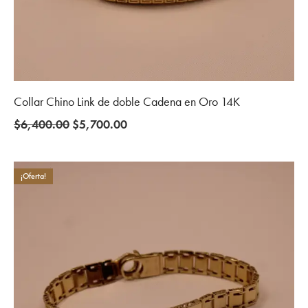
Collar Chino Link de doble Cadena en Oro 14K
Original
Current
$
6,400.00
$
5,700.00
price
price
was:
is:
$6,400.00.
$5,700.00.
¡Oferta!