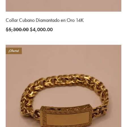
Collar Cubano Diamantado en Oro 14K
Original
Current
$
5,300.00
$
4,000.00
price
price
was:
is:
$5,300.00.
$4,000.00.
¡Oferta!