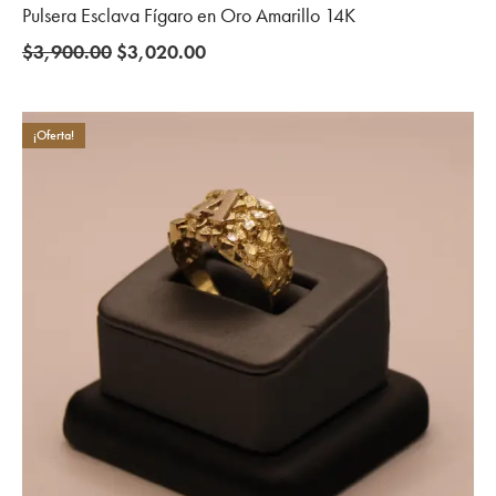
Pulsera Esclava Fígaro en Oro Amarillo 14K
Original
Current
$
3,900.00
$
3,020.00
price
price
was:
is:
$3,900.00.
$3,020.00.
¡Oferta!