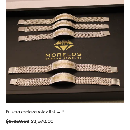
Pulsera esclava rolex link – P
Original
Current
$
2,850.00
$
2,570.00
price
price