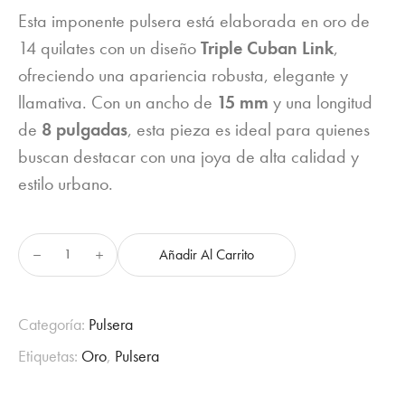
price
price
Esta imponente pulsera está elaborada en oro de
14 quilates con un diseño
Triple Cuban Link
,
was:
is:
ofreciendo una apariencia robusta, elegante y
$8,300.00.
$7,650.00.
llamativa. Con un ancho de
15 mm
y una longitud
de
8 pulgadas
, esta pieza es ideal para quienes
buscan destacar con una joya de alta calidad y
estilo urbano.
Añadir Al Carrito
Pulsera
Triple
Cuban
Link
Categoría:
Pulsera
cantidad
Etiquetas:
Oro
,
Pulsera