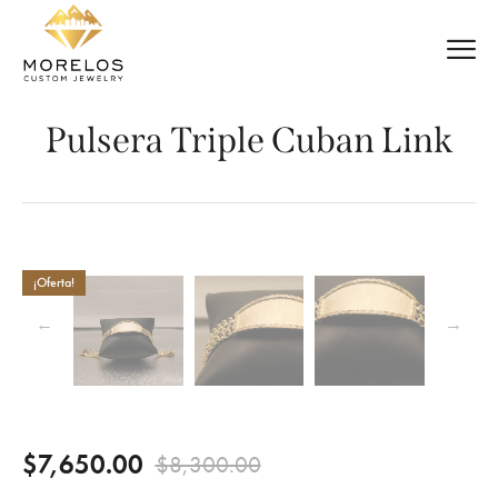
Pulsera Triple Cuban Link
¡Oferta!
$
7,650.00
$
8,300.00
Original
Current