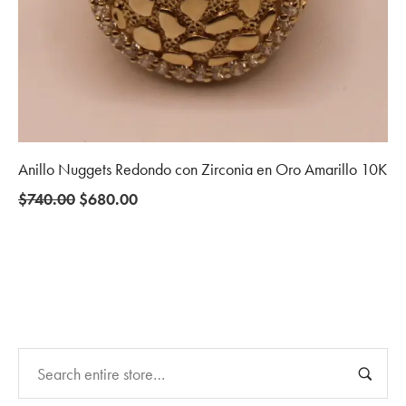
Anillo Nuggets Redondo con Zirconia en Oro Amarillo 10K
Original
Current
$
740.00
$
680.00
price
price
was:
is:
$740.00.
$680.00.