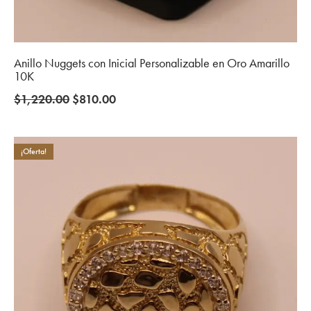
Anillo Nuggets con Inicial Personalizable en Oro Amarillo
10K
Original
Current
$
1,220.00
$
810.00
price
price
was:
is:
$1,220.00.
$810.00.
¡Oferta!