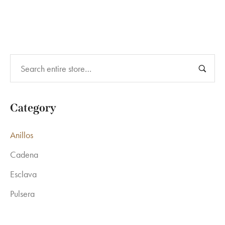
$1,100.00.
$950.00.
Category
Anillos
Cadena
Esclava
Pulsera