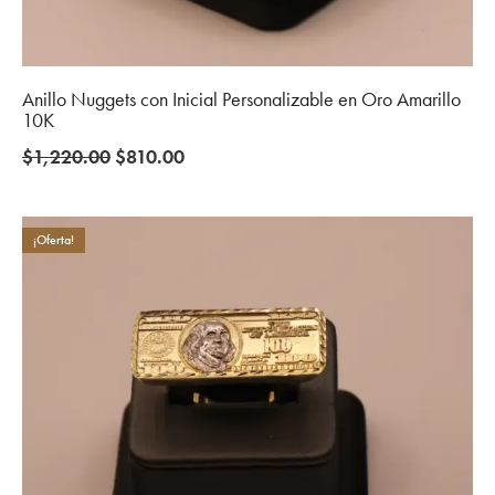
Anillo Nuggets con Inicial Personalizable en Oro Amarillo
10K
Original
Current
$
1,220.00
$
810.00
price
price
was:
is:
$1,220.00.
$810.00.
¡Oferta!