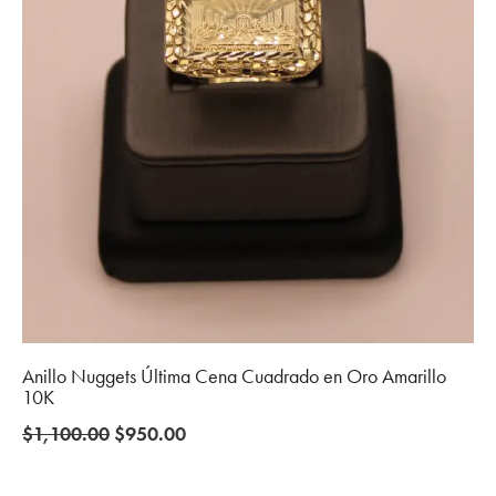
Anillo Nuggets Última Cena Cuadrado en Oro Amarillo
10K
Original
Current
$
1,100.00
$
950.00
price
price
was:
is: