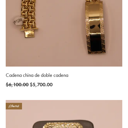
Cadena china de doble cadena
Original
Current
$
6,100.00
$
5,700.00
price
price
was:
is:
$6,100.00.
$5,700.00.
¡Oferta!