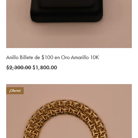
Anillo Billete de $100 en Oro Amarillo 10K
Original
Current
$
2,300.00
$
1,800.00
price
price
was:
is:
$2,300.00.
$1,800.00.
¡Oferta!