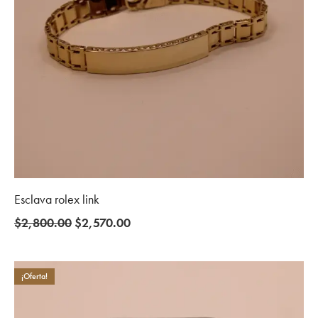
Esclava rolex link
Original
Current
$
2,800.00
$
2,570.00
price
price
was:
is:
$2,800.00.
$2,570.00.
¡Oferta!