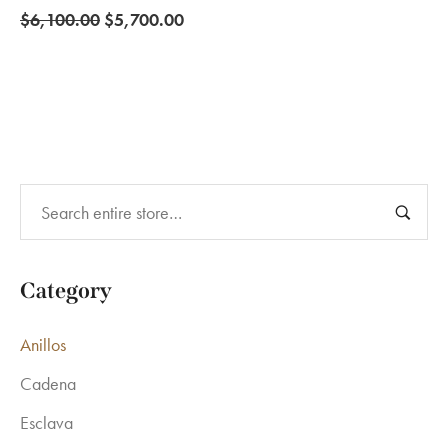
Original
Current
$
6,100.00
$
5,700.00
price
price
was:
is:
$6,100.00.
$5,700.00.
Category
Anillos
Cadena
Esclava