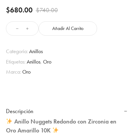
$
680.00
$
740.00
Original
Current
price
price
Añadir Al Carrito
Anillo
was:
is:
Nuggets
Redondo
$740.00.
$680.00.
con
Categoría:
Anillos
Zirconia
Etiquetas:
Anillos
,
Oro
en
Oro
Marca:
Oro
Amarillo
10K
cantidad
Descripción
Anillo Nuggets Redondo con Zirconia en
Oro Amarillo 10K