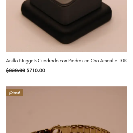
Anillo Nuggets Cuadrado con Piedras en Oro Amarillo 10K
Original
Current
$
830.00
$
710.00
price
price
was:
is:
$830.00.
$710.00.
¡Oferta!