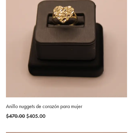
Anillo nuggets de corazón para mujer
Original
Current
$
470.00
$
405.00
price
price
was:
is: