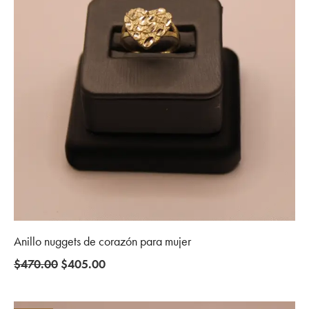
Anillo nuggets de corazón para mujer
Original
Current
$
470.00
$
405.00
price
price
was:
is: