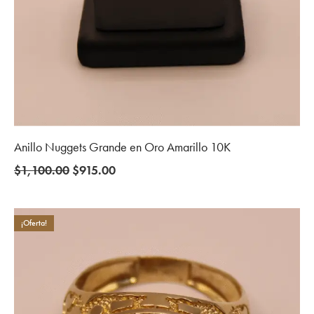
Anillo Nuggets Grande en Oro Amarillo 10K
Original
Current
$
1,100.00
$
915.00
price
price
was:
is:
$1,100.00.
$915.00.
¡Oferta!