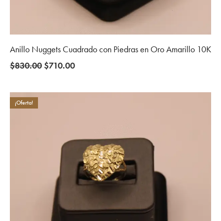
Anillo Nuggets Cuadrado con Piedras en Oro Amarillo 10K
Original
Current
$
830.00
$
710.00
price
price
was:
is:
$830.00.
$710.00.
¡Oferta!