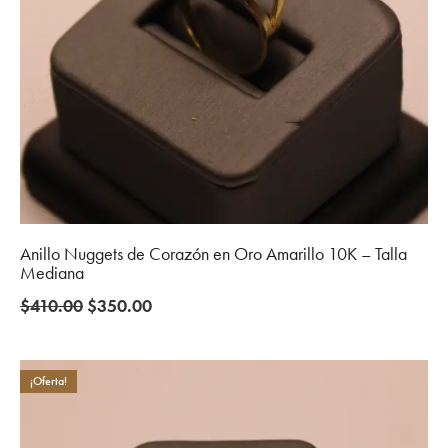
Anillo Nuggets de Corazón en Oro Amarillo 10K – Talla
Mediana
Original
Current
$
410.00
$
350.00
price
price
was:
is:
$410.00.
$350.00.
¡Oferta!