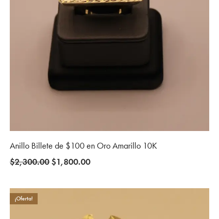
Anillo Billete de $100 en Oro Amarillo 10K
Original
Current
$
2,300.00
$
1,800.00
price
price
was:
is:
$2,300.00.
$1,800.00.
¡Oferta!