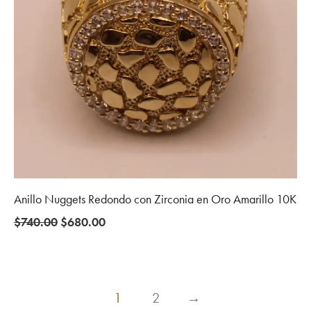
Anillo Nuggets Redondo con Zirconia en Oro Amarillo 10K
Original
Current
$
740.00
$
680.00
price
price
was:
is:
$740.00.
$680.00.
1
2
→