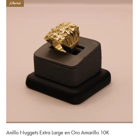
$470.00.
$405.00.
¡Oferta!
Anillo Nuggets Extra Large en Oro Amarillo 10K