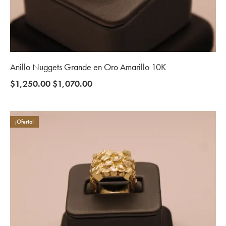
Anillo Nuggets Grande en Oro Amarillo 10K
Original
Current
$
1,250.00
$
1,070.00
price
price
was:
is:
$1,250.00.
$1,070.00.
¡Oferta!