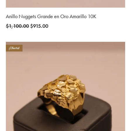
Anillo Nuggets Grande en Oro Amarillo 10K
Original
Current
$
1,100.00
$
915.00
price
price
was:
is:
$1,100.00.
$915.00.
¡Oferta!