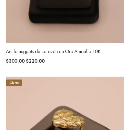
Anillo nuggets de corazón en Oro Amarillo 10K
Original
Current
$
300.00
$
220.00
price
price
was:
is:
$300.00.
$220.00.
¡Oferta!