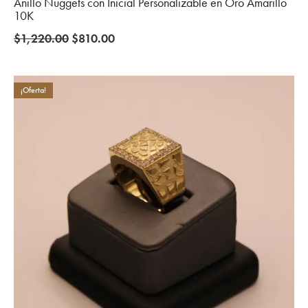
Anillo Nuggets con Inicial Personalizable en Oro Amarillo
10K
Original
Current
$
1,220.00
$
810.00
price
price
was:
is:
$1,220.00.
$810.00.
¡Oferta!