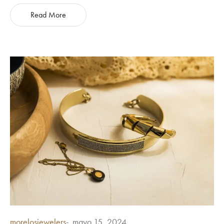
Read More
Posted
morelosjewelers
mayo 15, 2024