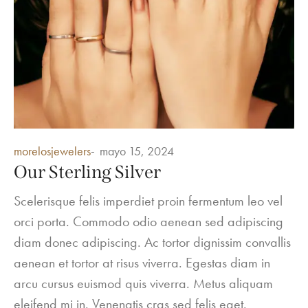
Posted
morelosjewelers
mayo 15, 2024
in
Our Sterling Silver
Scelerisque felis imperdiet proin fermentum leo vel
orci porta. Commodo odio aenean sed adipiscing
diam donec adipiscing. Ac tortor dignissim convallis
aenean et tortor at risus viverra. Egestas diam in
arcu cursus euismod quis viverra. Metus aliquam
eleifend mi in. Venenatis cras sed felis eget.