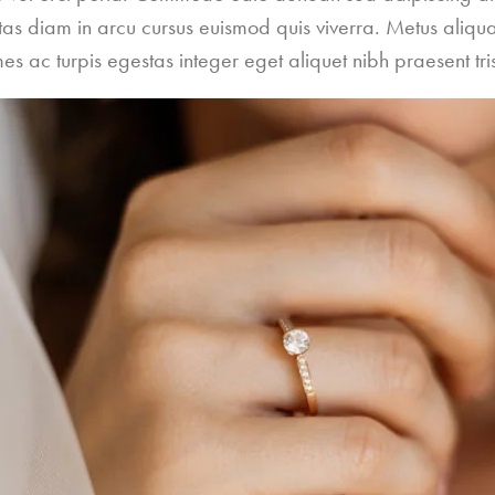
estas diam in arcu cursus euismod quis viverra. Metus aliqua
mes ac turpis egestas integer eget aliquet nibh praesent tri