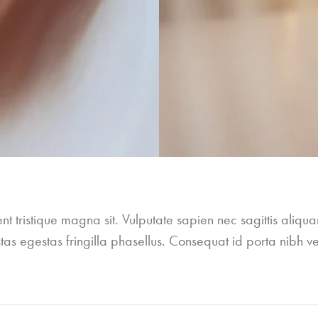
sent tristique magna sit. Vulputate sapien nec sagittis a
as egestas fringilla phasellus. Consequat id porta nibh v