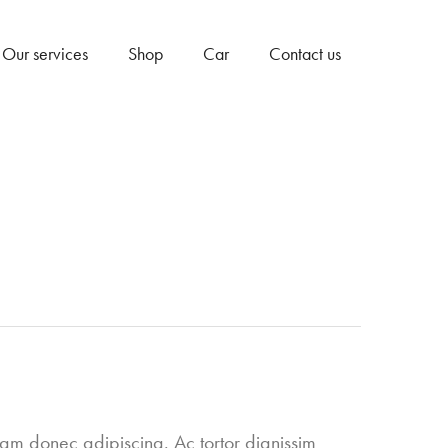
Our services
Shop
Car
Contact us
am donec adipiscing. Ac tortor dignissim